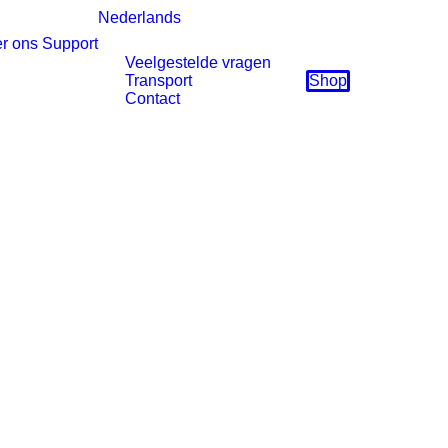
Nederlands
r ons
Support
Veelgestelde vragen
Transport
Shop
Contact
Contact
Heb je vragen over onze producten, of hulp