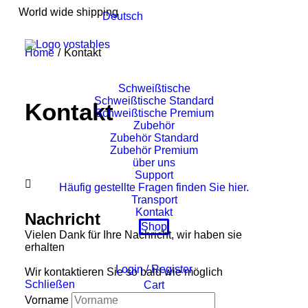
World wide shipping
Deutsch
Home
Kontakt
Schweißtische
Schweißtische Standard
Kontakt
Schweißtische Premium
Zubehör
Zubehör Standard
Zubehör Premium
über uns
Support

Häufig gestellte Fragen finden Sie hier.
Transport
Kontakt
Nachricht
Shop
Vielen Dank für Ihre Nachricht, wir haben sie
erhalten
Login / Register
Wir kontaktieren Sie so bald wie möglich
Schließen
Cart
Vorname