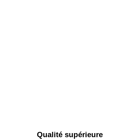
Baron Van Loolaan 8C, 9940 Evergem
Qualité supérieure