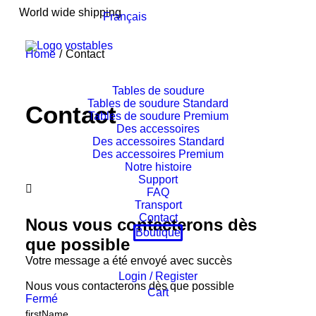
World wide shipping
Français
Home
Contact
Tables de soudure
Tables de soudure Standard
Contact
Tables de soudure Premium
Des accessoires
Des accessoires Standard
Des accessoires Premium
Notre histoire
Support

FAQ
Transport
Contact
Nous vous contacterons dès
Boutique
que possible
Votre message a été envoyé avec succès
Login / Register
Nous vous contacterons dès que possible
Cart
Fermé
firstName