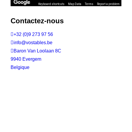
Keyboard shortcuts
Map Data
Terms
Report a problem
Contactez-nous

+32 (0)9 273 97 56

info@vostables.be

Baron Van Loolaan 8C
9940 Evergem
Belgique