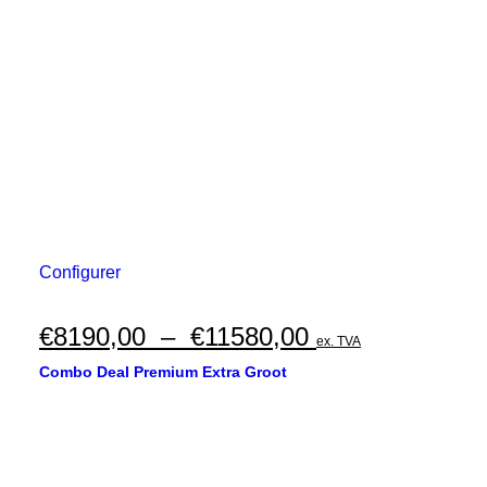
Ce
Configurer
produit
a
plusieurs
Plage
€
8190,00
–
€
11580,00
ex. TVA
variations.
de
Les
Combo Deal Premium Extra Groot
options
prix :
peuvent
€8190,00
être
choisies
à
sur
la