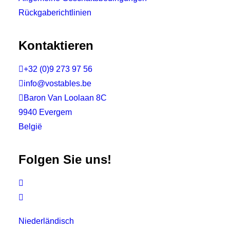
Rückgaberichtlinien
Kontaktieren

+32 (0)9 273 97 56

info@vostables.be

Baron Van Loolaan 8C
9940 Evergem
België
Folgen Sie uns!


Niederländisch