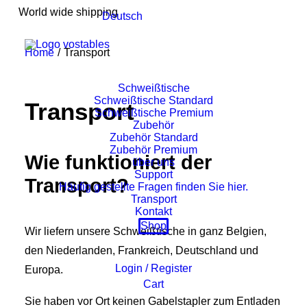
World wide shipping
Deutsch
Home
Transport
Schweißtische
Schweißtische Standard
Transport
Schweißtische Premium
Zubehör
Zubehör Standard
Zubehör Premium
Wie funktioniert der
über uns
Support
Transport?
Häufig gestellte Fragen finden Sie hier.
Transport
Kontakt
Shop
Wir liefern unsere Schweißtische in ganz Belgien,
den Niederlanden, Frankreich, Deutschland und
Login / Register
Europa.
Cart
Sie haben vor Ort keinen Gabelstapler zum Entladen