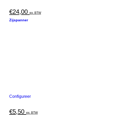
€
24,00
ex. BTW
Zijspanner
Configureer
€
5,50
ex. BTW