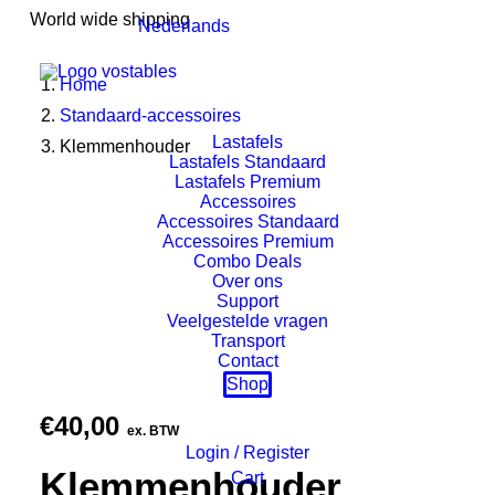
World wide shipping
Nederlands
Home
Standaard-accessoires
Lastafels
Klemmenhouder
Lastafels Standaard
Lastafels Premium
Accessoires
Accessoires Standaard
Accessoires Premium
Combo Deals
Over ons
Support
Veelgestelde vragen
Transport
Contact
Shop
€
40,00
ex. BTW
Login / Register
Klemmenhouder
Cart