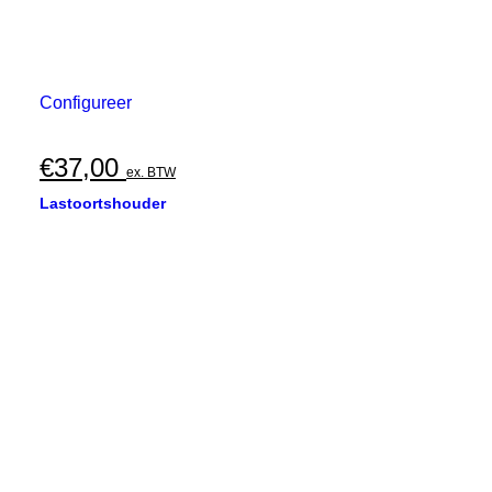
Configureer
€
37,00
ex. BTW
Lastoortshouder