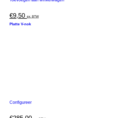
€
9,50
ex. BTW
Platte V-nok
Configureer
€
285,00