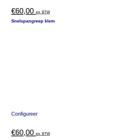
€
60,00
ex. BTW
Snelspangreep klem
Configureer
€
60,00
ex. BTW