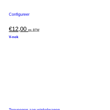
Configureer
€
12,00
ex. BTW
V-nok
Toevoegen aan winkelwagen