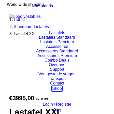
World wide shipping
Nederlands
Home
Standaard-lastafels
Lastafels
Lastafel XXL
Lastafels Standaard
Lastafels Premium
Accessoires
Accessoires Standaard
Accessoires Premium
Combo Deals
Over ons
Support
Veelgestelde vragen
Transport
Contact
Shop
€
3995,00
ex. BTW
Login / Register
Lastafel XXL
Cart