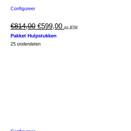
Configureer
Oorspronkelijke
Huidige
€
814,00
€
599,00
ex. BTW
prijs
prijs
Pakket Hulpstukken
was:
is:
25 onderdelen
€814,00.
€599,00.