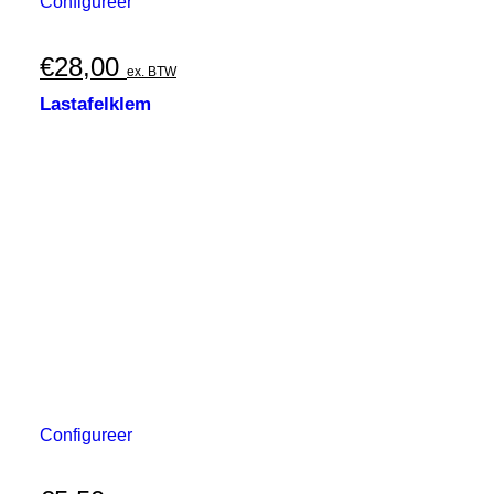
Configureer
€
28,00
ex. BTW
Lastafelklem
Configureer