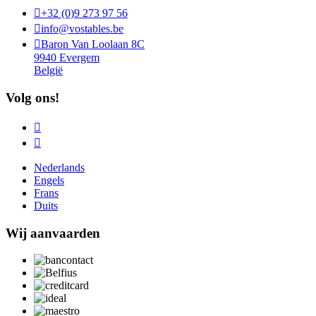

+32 (0)9 273 97 56

info@vostables.be

Baron Van Loolaan 8C
9940 Evergem
België
Volg ons!


Nederlands
Engels
Frans
Duits
Wij aanvaarden