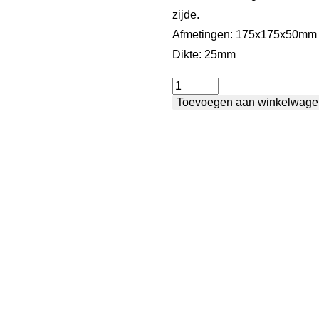
zijde.
Afmetingen: 175x175x50mm
Dikte: 25mm
Aanslag-
Toevoegen aan winkelwage
en
winkelhaak
-
L
3
gaten-
sleufgat
aantal