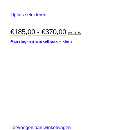
Dit
Opties selecteren
product
heeft
meerdere
Prijsklasse:
€
185,00
-
€
370,00
ex. BTW
variaties.
€185,00
Deze
Aanslag- en winkelhaak – klein
optie
tot
kan
€370,00
gekozen
worden
op
de
productpagina
Toevoegen aan winkelwagen