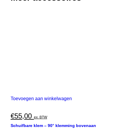
aantal
Toevoegen aan winkelwagen
€
55,00
ex. BTW
Schuifbare klem – 90° klemming bovenaan