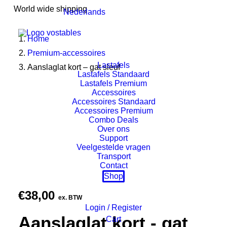
World wide shipping
Nederlands
Home
Premium-accessoires
Lastafels
Aanslaglat kort – gat sleuf
Lastafels Standaard
Lastafels Premium
Accessoires
Accessoires Standaard
Accessoires Premium
Combo Deals
Over ons
Support
Veelgestelde vragen
Transport
Contact
Shop
€
38,00
ex. BTW
Login / Register
Aanslaglat kort - gat
Cart