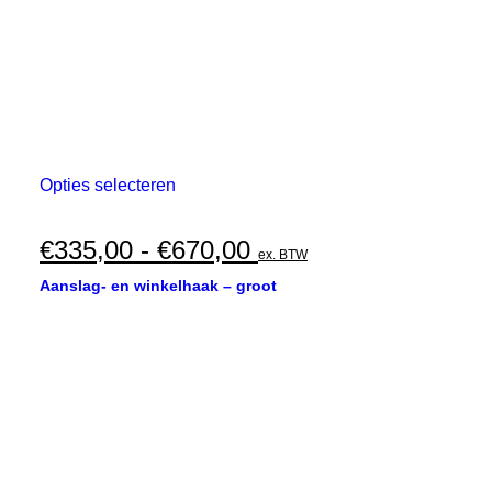
Dit
Opties selecteren
product
heeft
meerdere
Prijsklasse:
€
335,00
-
€
670,00
ex. BTW
variaties.
€335,00
Deze
Aanslag- en winkelhaak – groot
optie
tot
kan
€670,00
gekozen
worden
op
de
productpagina