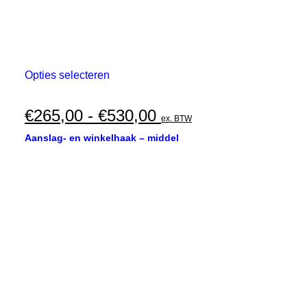
Dit
Opties selecteren
product
heeft
meerdere
Prijsklasse:
€
265,00
-
€
530,00
ex. BTW
variaties.
€265,00
Deze
Aanslag- en winkelhaak – middel
optie
tot
kan
€530,00
gekozen
worden
op
de
productpagina