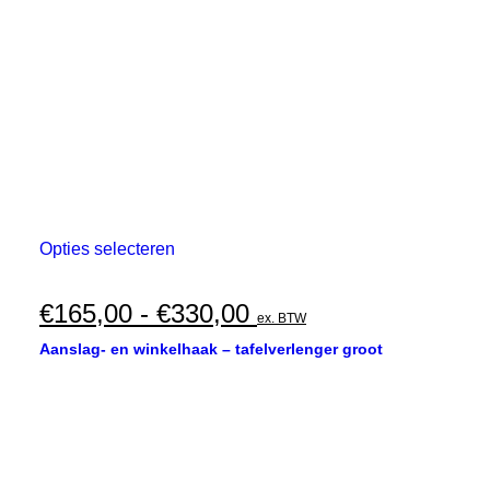
Dit
Opties selecteren
product
heeft
meerdere
Prijsklasse:
€
165,00
-
€
330,00
ex. BTW
variaties.
€165,00
Deze
Aanslag- en winkelhaak – tafelverlenger groot
optie
tot
kan
€330,00
gekozen
worden
op
de
productpagina