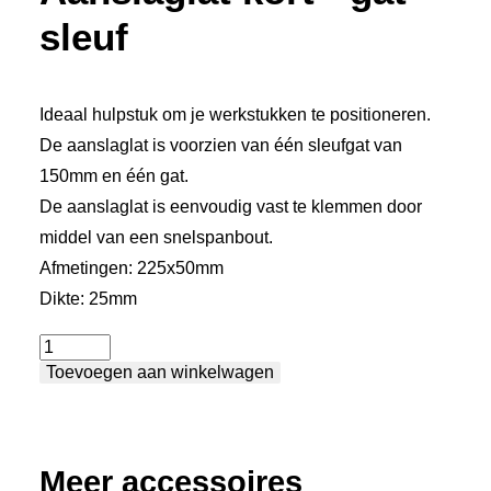
sleuf
Ideaal hulpstuk om je werkstukken te positioneren.
De aanslaglat is voorzien van één sleufgat van
150mm en één gat.
De aanslaglat is eenvoudig vast te klemmen door
middel van een snelspanbout.
Afmetingen: 225x50mm
Dikte: 25mm
Aanslaglat
Toevoegen aan winkelwagen
kort
-
gat
sleuf
Meer accessoires