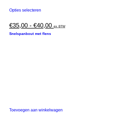
Dit
Opties selecteren
product
heeft
meerdere
Prijsklasse:
€
35,00
-
€
40,00
ex. BTW
variaties.
€35,00
Deze
Snelspanbout met flens
optie
tot
kan
€40,00
gekozen
worden
op
de
productpagina
Toevoegen aan winkelwagen