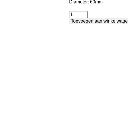
Diameter: 60mm
V-
Toevoegen aan winkelwage
nok
-
prisma
90°
aantal