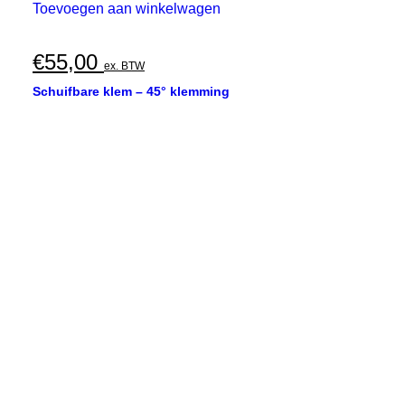
Toevoegen aan winkelwagen
€
55,00
ex. BTW
Schuifbare klem – 45° klemming